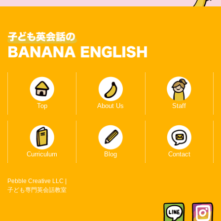
Top
About Us
Staff
Curriculum
Blog
Contact
Pebble Creative LLC |
子ども専門英会話教室